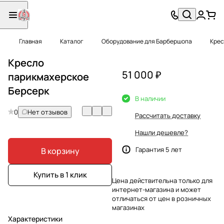
Главная
Каталог
Оборудование для Барбершопа
Крес
Кресло
51 000 ₽
парикмахерское
Берсерк
В наличии
0
Нет отзывов
Рассчитать доставку
Нашли дешевле?
Гарантия 5 лет
В корзину
Купить в 1 клик
Цена действительна только для
интернет-магазина и может
отличаться от цен в розничных
магазинах
Характеристики